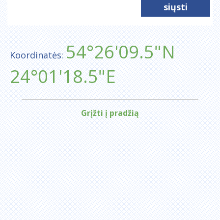
54°26'09.5"N
Koordinatės:
24°01'18.5"E
Grįžti į pradžią