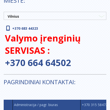
MIESTE:
Vilnius
+370 683 44323
Valymo įrenginių
SERVISAS :
+370 664 64502
PAGRINDINIAI KONTAKTAI:
Administracija / pagr. biuras
+370 315 58472