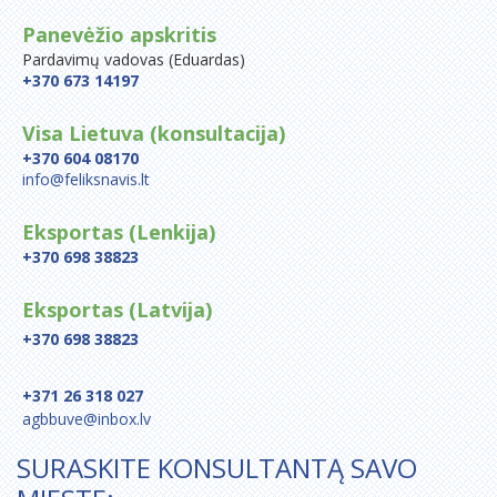
Panevėžio apskritis
Pardavimų vadovas (Eduardas)
+370 673 14197
Visa Lietuva (konsultacija)
+370 604 08170
info@feliksnavis.lt
Eksportas (Lenkija)
+370 698 38823
Eksportas (Latvija)
+370 698 38823
+371 26 318 027
agbbuve@inbox.lv
SURASKITE KONSULTANTĄ SAVO