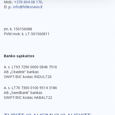
Mob.:
+370 604 08 170
,
El. p.:
i
nfo@feliksnavis.lt
Įm. k. 150156088
PVM mok. k. LT-501560811
Banko sąskaitos
A. s. LT93 7290 0000 0846 7516
AB „Citadele” bankas
SWIFT/BIC kodas INDULT2X
A. s. LT70 7300 0100 9514 3186
AB „Swedbank” bankas
SWIFT/BIC kodas HABALT22