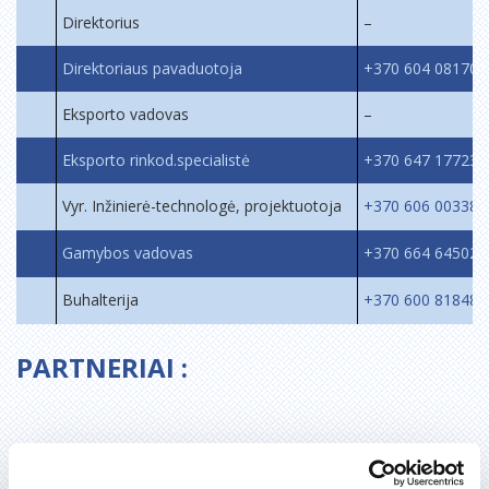
Direktorius
–
Direktoriaus pavaduotoja
+370 604 08170
Eksporto vadovas
–
Eksporto rinkod.specialistė
+370 647 17723
Vyr. Inžinierė-technologė, projektuotoja
+370 606 00338
Gamybos vadovas
+
370 664 64502
Buhalterija
+370 600 81848
PARTNERIAI :