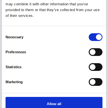
may combine it with other information that you’ve
CODZIENNE UŻYTKOWANIE
provided to them or that they’ve collected from your use
of their services.
EKSPLOATACJA (USUWANIE OSADU
NADMIERMEGO)
Consent
Necessary
Selection
PARAMETRY TECHNICZNE
Preferences
USUWANIE USTEREK I
Statistics
ROZWIĄZYWANIE PROBLEMÓW
Marketing
JAK TO DZIAŁA
Allow all
PARAMETRY TECHNOLOGICZNE