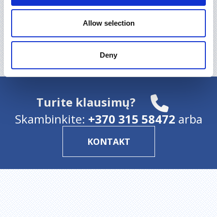
(CERTYFIKATY)
Allow selection
Deny
Grįžti į pradžią
Turite klausimų?
Skambinkite:
+370 315 58472
arba
KONTAKT