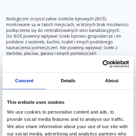
Biologiczne oczyszczalnie ścieków bytowych (BOŚ)
montowane są w takich miejscach, w których brak możliwości
podłączenia się do centralizowanych sieci kanalizacyjnych.
Do BOŚ powinny wpływać ścieki bytowo-gospodarcze i im
podobne z łazienek, kuchni, toalet i innych podobnego
naznaczenia pomieszczeń. Nie powinny wpływać ścieki z
dachów, placów, garaży i innych pomieszczeń
niemieszkalnych, woda z basenów lub innych dužych
zbiorników. Woda oczyszczona w BOŚ może być infiltrowana
do gruntu (poprzez studzienki infiltracyjne, pola filtracyjne),
odprowadzana do rowów melioracyjnych, odprowadzana do
Consent
Details
About
otwartych zbiorników wodnych i użyta do ponownego użytku.
WIĘCEJ O PRODUKCIE
This website uses cookies
We use cookies to personalise content and ads, to
provide social media features and to analyse our traffic.
URUCHOMIENIE
We also share information about your use of our site with
our social media, advertising and analytics partners who