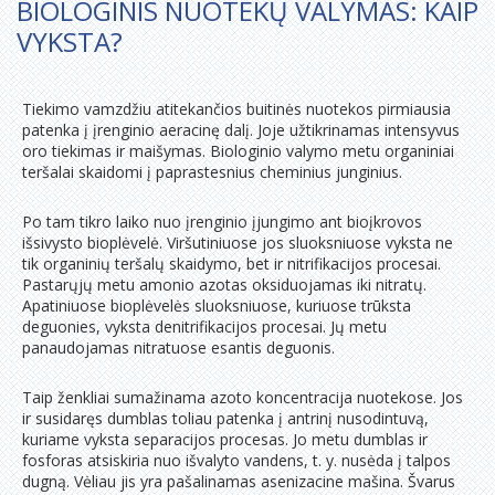
BIOLOGINIS NUOTEKŲ VALYMAS: KAIP
VYKSTA?
Tiekimo vamzdžiu atitekančios buitinės nuotekos pirmiausia
patenka į įrenginio aeracinę dalį. Joje užtikrinamas intensyvus
oro tiekimas ir maišymas. Biologinio valymo metu organiniai
teršalai skaidomi į paprastesnius cheminius junginius.
Po tam tikro laiko nuo įrenginio įjungimo ant bioįkrovos
išsivysto bioplėvelė. Viršutiniuose jos sluoksniuose vyksta ne
tik organinių teršalų skaidymo, bet ir nitrifikacijos procesai.
Pastarųjų metu amonio azotas oksiduojamas iki nitratų.
Apatiniuose bioplėvelės sluoksniuose, kuriuose trūksta
deguonies, vyksta denitrifikacijos procesai. Jų metu
panaudojamas nitratuose esantis deguonis.
Taip ženkliai sumažinama azoto koncentracija nuotekose. Jos
ir susidaręs dumblas toliau patenka į antrinį nusodintuvą,
kuriame vyksta separacijos procesas. Jo metu dumblas ir
fosforas atsiskiria nuo išvalyto vandens, t. y. nusėda į talpos
dugną. Vėliau jis yra pašalinamas asenizacine mašina. Švarus