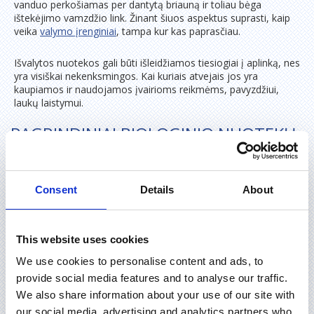
vanduo perkošiamas per dantytą briauną ir toliau bėga
ištekėjimo vamzdžio link. Žinant šiuos aspektus suprasti, kaip
veika
valymo įrenginiai
, tampa kur kas paprasčiau.
Išvalytos nuotekos gali būti išleidžiamos tiesiogiai į aplinką, nes
yra visiškai nekenksmingos. Kai kuriais atvejais jos yra
kaupiamos ir naudojamos įvairioms reikmėms, pavyzdžiui,
laukų laistymui.
PAGRINDINIAI BIOLOGINIO NUOTEKŲ
VALYMO PRIVALUMAI
Consent
Details
About
Vienas iš didžiausių biologinių valymo įrenginių privalumų yra
tas, kad teršalai juose šalinami be jokių chemikalų.
Mikroorganizmai leidžia užtikrinti itin aukštus tiek azoto, tiek
fosforo išvalymo rodiklius. Procesai, apimantys teršalų
This website uses cookies
šalinimą iš nuotekų aktyviuoju dumblu, jo atskyrimą nuo
We use cookies to personalise content and ads, to
išvalyto vandens ir grąžinimą į aeravimo rezervuarą, vyksta
vienoje talpoje. Taip sutaupoma vietos ir užtikrinama stabili
provide social media features and to analyse our traffic.
įrenginio veikla.
We also share information about your use of our site with
our social media, advertising and analytics partners who