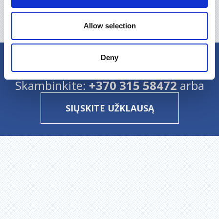
Atgal į naujienų sąrašą
Allow selection
Deny
Turite klausimų?
Skambinkite:
+370 315 58472
arba
SIŲSKITE UŽKLAUSĄ