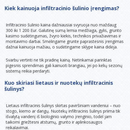
Kiek kainuoja infiltracinio šulinio įrengimas?
Infiltracinio šulinio kaina dažniausiai svyruoja nuo maždaug
300 iki 1 200 Eur. Galutinę sumą lemia medžiaga, gylis, grunto
kasimo sudėtingumas, žvyro kiekis, technikos privažiavimas ir
montavimo darbai. Smėlingame grunte paprastesnis įrengimas
dažnai kainuoja mažiau, o sudėtingame sklype kaina didėja.
Svarbu vertinti ne tik pradinę kainą. Netinkamai parinktas
pigesnis sprendimas gali kainuoti brangiau, jei po kelių sezonų
sistemą reikia perdaryti.
Kuo skiriasi lietaus ir nuotekų infiltracinis
šulinys?
Lietaus infiltracinis šulinys skirtas paviršiniam vandeniui – nuo
stogo, kiemo ar dangų. Nuotekų infiltracinis šulinys priima tik
išvalytą vandenį iš biologinio valymo įrenginio, todėl jam
taikomi griežtesni atstumų, grunto ir aplinkosaugos
reikalavimai.