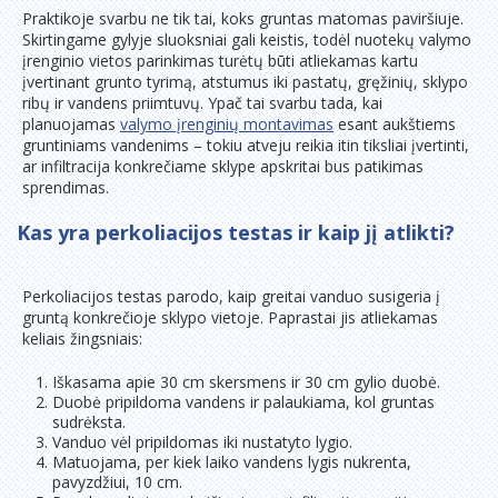
Praktikoje svarbu ne tik tai, koks gruntas matomas paviršiuje.
Skirtingame gylyje sluoksniai gali keistis, todėl nuotekų valymo
įrenginio vietos parinkimas turėtų būti atliekamas kartu
įvertinant grunto tyrimą, atstumus iki pastatų, gręžinių, sklypo
ribų ir vandens priimtuvų. Ypač tai svarbu tada, kai
planuojamas
valymo įrenginių montavimas
esant aukštiems
gruntiniams vandenims – tokiu atveju reikia itin tiksliai įvertinti,
ar infiltracija konkrečiame sklype apskritai bus patikimas
sprendimas.
Kas yra perkoliacijos testas ir kaip jį atlikti?
Perkoliacijos testas parodo, kaip greitai vanduo susigeria į
gruntą konkrečioje sklypo vietoje. Paprastai jis atliekamas
keliais žingsniais:
Iškasama apie 30 cm skersmens ir 30 cm gylio duobė.
Duobė pripildoma vandens ir palaukiama, kol gruntas
sudrėksta.
Vanduo vėl pripildomas iki nustatyto lygio.
Matuojama, per kiek laiko vandens lygis nukrenta,
pavyzdžiui, 10 cm.