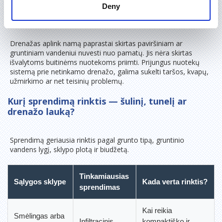
Ar drenažas aplink namą tinka nuotekų
Deny
vandeniui?
Drenažas aplink namą paprastai skirtas paviršiniam ar
gruntiniam vandeniui nuvesti nuo pamatų. Jis nėra skirtas
išvalytoms buitinėms nuotekoms priimti. Prijungus nuotekų
sistemą prie netinkamo drenažo, galima sukelti taršos, kvapų,
užmirkimo ar net teisinių problemų.
Kurį sprendimą rinktis — šulinį, tunelį ar
drenažo lauką?
Sprendimą geriausia rinktis pagal grunto tipą, gruntinio
vandens lygį, sklypo plotą ir biudžetą.
Tinkamiausias
Sąlygos sklype
Kada verta rinktis?
sprendimas
Kai reikia
Smėlingas arba
Infiltracinis
kompaktiško ir