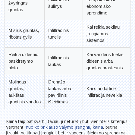
žvyringas
šulinys
ekonomiško
gruntas
sprendimo
Kai reikia sekliau
Mišrus gruntas,
Infiltracinis
įrengiamos
ribotas gylis
tunelis
sistemos
Reikia didesnio
Kai vandens kiekis
Infiltracinis
paskirstymo
didesnis arba
laukas
ploto
gruntas prastesnis
Molingas
Drenažo
gruntas,
laukas arba
Kai standartinė
aukštas
paviršinis
infiltracija neveikia
gruntinis vanduo
išleidimas
Kaina taip pat svarbi, tačiau ji neturėtų būti vienintelis kriterijus.
Vertinant,
nuo ko priklauso valymo įrenginių kaina
, būtina
įtraukti ne tik patį įrenginį, bet ir vandens išleidimo sprendimą.