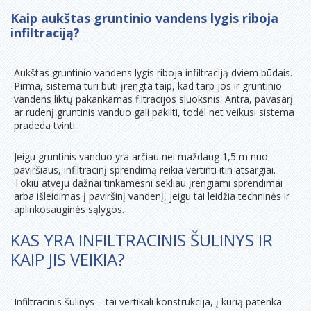
Kaip aukštas gruntinio vandens lygis riboja
infiltraciją?
Aukštas gruntinio vandens lygis riboja infiltraciją dviem būdais.
Pirma, sistema turi būti įrengta taip, kad tarp jos ir gruntinio
vandens liktų pakankamas filtracijos sluoksnis. Antra, pavasarį
ar rudenį gruntinis vanduo gali pakilti, todėl net veikusi sistema
pradeda tvinti.
Jeigu gruntinis vanduo yra arčiau nei maždaug 1,5 m nuo
paviršiaus, infiltracinį sprendimą reikia vertinti itin atsargiai.
Tokiu atveju dažnai tinkamesni sekliau įrengiami sprendimai
arba išleidimas į paviršinį vandenį, jeigu tai leidžia techninės ir
aplinkosauginės sąlygos.
KAS YRA INFILTRACINIS ŠULINYS IR
KAIP JIS VEIKIA?
Infiltracinis šulinys – tai vertikali konstrukcija, į kurią patenka