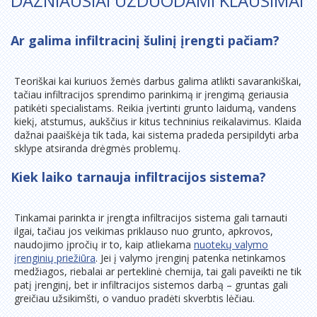
DAŽNIAUSIAI UŽDUODAMI KLAUSIMAI
Ar galima infiltracinį šulinį įrengti pačiam?
Teoriškai kai kuriuos žemės darbus galima atlikti savarankiškai,
tačiau infiltracijos sprendimo parinkimą ir įrengimą geriausia
patikėti specialistams. Reikia įvertinti grunto laidumą, vandens
kiekį, atstumus, aukščius ir kitus techninius reikalavimus. Klaida
dažnai paaiškėja tik tada, kai sistema pradeda persipildyti arba
sklype atsiranda drėgmės problemų.
Kiek laiko tarnauja infiltracijos sistema?
Tinkamai parinkta ir įrengta infiltracijos sistema gali tarnauti
ilgai, tačiau jos veikimas priklauso nuo grunto, apkrovos,
naudojimo įpročių ir to, kaip atliekama
nuotekų valymo
įrenginių priežiūra
. Jei į valymo įrenginį patenka netinkamos
medžiagos, riebalai ar perteklinė chemija, tai gali paveikti ne tik
patį įrenginį, bet ir infiltracijos sistemos darbą – gruntas gali
greičiau užsikimšti, o vanduo pradėti skverbtis lėčiau.