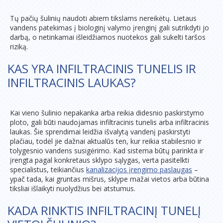
Tų pačių šulinių naudoti abiem tikslams nereikėtų. Lietaus
vandens patekimas į biologinį valymo įrenginį gali sutrikdyti jo
darbą, o netinkamai išleidžiamos nuotekos gali sukelti taršos
riziką.
KAS YRA INFILTRACINIS TUNELIS IR
INFILTRACINIS LAUKAS?
Kai vieno šulinio nepakanka arba reikia didesnio paskirstymo
ploto, gali būti naudojamas infiltracinis tunelis arba infiltracinis
laukas. Šie sprendimai leidžia išvalytą vandenį paskirstyti
plačiau, todėl jie dažnai aktualūs ten, kur reikia stabilesnio ir
tolygesnio vandens susigėrimo. Kad sistema būtų parinkta ir
įrengta pagal konkretaus sklypo sąlygas, verta pasitelkti
specialistus, teikiančius
kanalizacijos įrengimo paslaugas
–
ypač tada, kai gruntas mišrus, sklype mažai vietos arba būtina
tiksliai išlaikyti nuolydžius bei atstumus.
KADA RINKTIS INFILTRACINĮ TUNELĮ