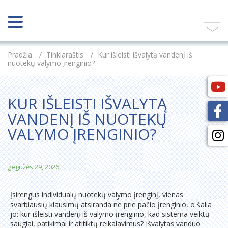
Pradžia
/
Tinklaraštis
/
Kur išleisti išvalytą vandenį iš
nuotekų valymo įrenginio?
KUR IŠLEISTI IŠVALYTĄ
VANDENĮ IŠ NUOTEKŲ
VALYMO ĮRENGINIO?
gegužės 29, 2026
Įsirengus individualų nuotekų valymo įrenginį, vienas
svarbiausių klausimų atsiranda ne prie pačio įrenginio, o šalia
jo: kur išleisti vandenį iš valymo įrenginio, kad sistema veiktų
saugiai, patikimai ir atitiktų reikalavimus? Išvalytas vanduo