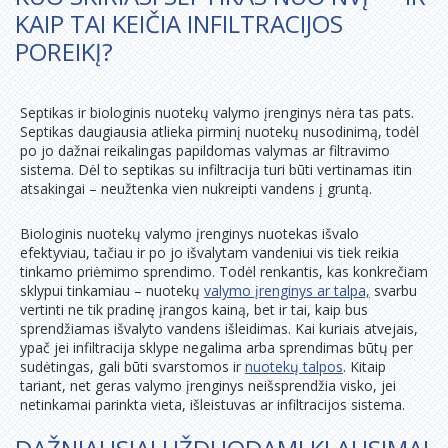
KAIP TAI KEIČIA INFILTRACIJOS
POREIKĮ?
Septikas ir biologinis nuotekų valymo įrenginys nėra tas pats.
Septikas daugiausia atlieka pirminį nuotekų nusodinimą, todėl
po jo dažnai reikalingas papildomas valymas ar filtravimo
sistema. Dėl to septikas su infiltracija turi būti vertinamas itin
atsakingai – neužtenka vien nukreipti vandens į gruntą.
Biologinis nuotekų valymo įrenginys nuotekas išvalo
efektyviau, tačiau ir po jo išvalytam vandeniui vis tiek reikia
tinkamo priėmimo sprendimo. Todėl renkantis, kas konkrečiam
sklypui tinkamiau – nuotekų
valymo įrenginys ar talpa,
svarbu
vertinti ne tik pradinę įrangos kainą, bet ir tai, kaip bus
sprendžiamas išvalyto vandens išleidimas. Kai kuriais atvejais,
ypač jei infiltracija sklype negalima arba sprendimas būtų per
sudėtingas, gali būti svarstomos ir
nuotekų talpos
. Kitaip
tariant, net geras valymo įrenginys neišsprendžia visko, jei
netinkamai parinkta vieta, išleistuvas ar infiltracijos sistema.