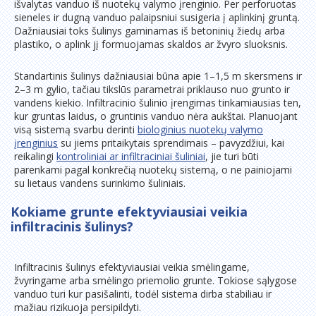
išvalytas vanduo iš nuotekų valymo įrenginio. Per perforuotas
sieneles ir dugną vanduo palaipsniui susigeria į aplinkinį gruntą.
Dažniausiai toks šulinys gaminamas iš betoninių žiedų arba
plastiko, o aplink jį formuojamas skaldos ar žvyro sluoksnis.
Standartinis šulinys dažniausiai būna apie 1–1,5 m skersmens ir
2–3 m gylio, tačiau tikslūs parametrai priklauso nuo grunto ir
vandens kiekio. Infiltracinio šulinio įrengimas tinkamiausias ten,
kur gruntas laidus, o gruntinis vanduo nėra aukštai. Planuojant
visą sistemą svarbu derinti
biologinius nuotekų valymo
įrenginius
su jiems pritaikytais sprendimais – pavyzdžiui, kai
reikalingi
kontroliniai ar infiltraciniai šuliniai
, jie turi būti
parenkami pagal konkrečią nuotekų sistemą, o ne painiojami
su lietaus vandens surinkimo šuliniais.
Kokiame grunte efektyviausiai veikia
infiltracinis šulinys?
Infiltracinis šulinys efektyviausiai veikia smėlingame,
žvyringame arba smėlingo priemolio grunte. Tokiose sąlygose
vanduo turi kur pasišalinti, todėl sistema dirba stabiliau ir
mažiau rizikuoja persipildyti.