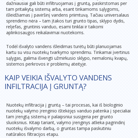
dažniausiai gali būti infiltruojamas į gruntą, paskirstomas per
tam pritaikytą sistemą arba, esant tinkamoms sąlygoms,
išleidžiamas į paviršinį vandens priimtuvą. Tačiau universalaus
sprendimo nėra – tam įtakos turi grunto tipas, sklypo dydis,
reljefas, gruntinis vanduo, esami tinklai ir taikomi
aplinkosaugos reikalavimai nuotekoms.
Todėl išvalyto vandens išleidimas turėtų būti planuojamas
kartu su visu nuotekų tvarkymo sprendimu. Tinkamai įvertinus
sąlygas, galima išvengti užmirkusio sklypo, nemalonių kvapų,
sistemos perkrovos ir problemų ateityje.
KAIP VEIKIA IŠVALYTO VANDENS
INFILTRACIJA Į GRUNTĄ?
Nuotekų infiltracija į gruntą – tai procesas, kai iš biologinio
nuotekų valymo įrenginio ištekėjęs vanduo patenka į specialiai
tam įrengtą sistemą ir palaipsniui susigeria per grunto
sluoksnius. Kitaip tariant, valymo įrenginys atlieka pagrindinį
nuotekų išvalymo darbą, o gruntas tampa paskutiniu
natūralios filtracijos etapu.