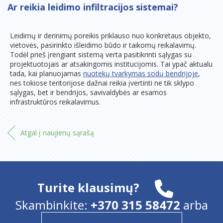
Ar reikia leidimo infiltracijos sistemai?
Leidimų ir derinimų poreikis priklauso nuo konkretaus objekto,
vietovės, pasirinkto išleidimo būdo ir taikomų reikalavimų.
Todėl prieš įrengiant sistemą verta pasitikrinti sąlygas su
projektuotojais ar atsakingomis institucijomis. Tai ypač aktualu
tada, kai planuojamas
nuotekų tvarkymas sodų bendrijoje
,
nes tokiose teritorijose dažnai reikia įvertinti ne tik sklypo
sąlygas, bet ir bendrijos, savivaldybės ar esamos
infrastruktūros reikalavimus.
Atgal į naujienų sąrašą
Turite klausimų?
Skambinkite:
+370 315 58472
arba