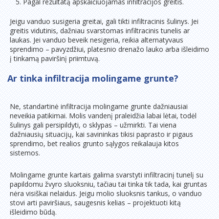
Pagal rezultatą apskaičiuojamas infiltracijos greitis.
Jeigu vanduo susigeria greitai, gali tikti infiltracinis šulinys. Jei
greitis vidutinis, dažniau svarstomas infiltracinis tunelis ar
laukas. Jei vanduo beveik nesigeria, reikia alternatyvaus
sprendimo – pavyzdžiui, platesnio drenažo lauko arba išleidimo
į tinkamą paviršinį priimtuvą.
Ar tinka infiltracija molingame grunte?
Ne, standartinė infiltracija molingame grunte dažniausiai
neveikia patikimai. Molis vandenį praleidžia labai lėtai, todėl
šulinys gali persipildyti, o sklypas – užmirkti. Tai viena
dažniausių situacijų, kai savininkas tikisi paprasto ir pigaus
sprendimo, bet realios grunto sąlygos reikalauja kitos
sistemos.
Molingame grunte kartais galima svarstyti infiltracinį tunelį su
papildomu žvyro sluoksniu, tačiau tai tinka tik tada, kai gruntas
nėra visiškai nelaidus. Jeigu molio sluoksnis tankus, o vanduo
stovi arti paviršiaus, saugesnis kelias – projektuoti kitą
išleidimo būdą.