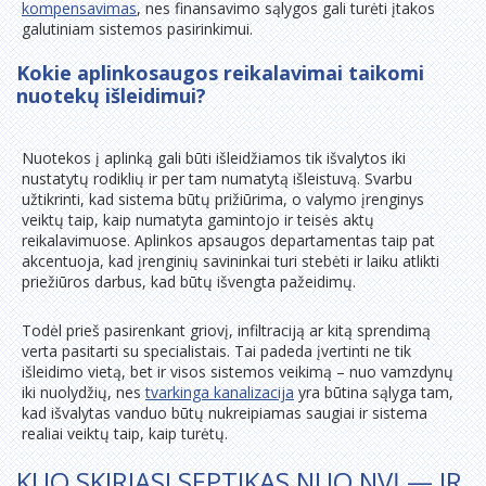
kompensavimas
, nes finansavimo sąlygos gali turėti įtakos
galutiniam sistemos pasirinkimui.
Kokie aplinkosaugos reikalavimai taikomi
nuotekų išleidimui?
Nuotekos į aplinką gali būti išleidžiamos tik išvalytos iki
nustatytų rodiklių ir per tam numatytą išleistuvą. Svarbu
užtikrinti, kad sistema būtų prižiūrima, o valymo įrenginys
veiktų taip, kaip numatyta gamintojo ir teisės aktų
reikalavimuose. Aplinkos apsaugos departamentas taip pat
akcentuoja, kad įrenginių savininkai turi stebėti ir laiku atlikti
priežiūros darbus, kad būtų išvengta pažeidimų.
Todėl prieš pasirenkant griovį, infiltraciją ar kitą sprendimą
verta pasitarti su specialistais. Tai padeda įvertinti ne tik
išleidimo vietą, bet ir visos sistemos veikimą – nuo vamzdynų
iki nuolydžių, nes
tvarkinga kanalizacija
yra būtina sąlyga tam,
kad išvalytas vanduo būtų nukreipiamas saugiai ir sistema
realiai veiktų taip, kaip turėtų.
KUO SKIRIASI SEPTIKAS NUO NVĮ — IR