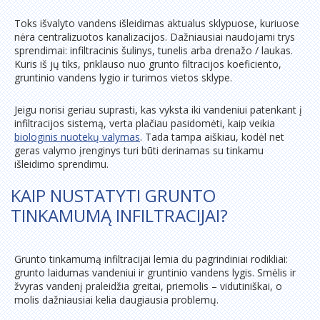
Toks išvalyto vandens išleidimas aktualus sklypuose, kuriuose
nėra centralizuotos kanalizacijos. Dažniausiai naudojami trys
sprendimai: infiltracinis šulinys, tunelis arba drenažo / laukas.
Kuris iš jų tiks, priklauso nuo grunto filtracijos koeficiento,
gruntinio vandens lygio ir turimos vietos sklype.
Jeigu norisi geriau suprasti, kas vyksta iki vandeniui patenkant į
infiltracijos sistemą, verta plačiau pasidomėti, kaip veikia
biologinis nuotekų valymas
. Tada tampa aiškiau, kodėl net
geras valymo įrenginys turi būti derinamas su tinkamu
išleidimo sprendimu.
KAIP NUSTATYTI GRUNTO
TINKAMUMĄ INFILTRACIJAI?
Grunto tinkamumą infiltracijai lemia du pagrindiniai rodikliai:
grunto laidumas vandeniui ir gruntinio vandens lygis. Smėlis ir
žvyras vandenį praleidžia greitai, priemolis – vidutiniškai, o
molis dažniausiai kelia daugiausia problemų.