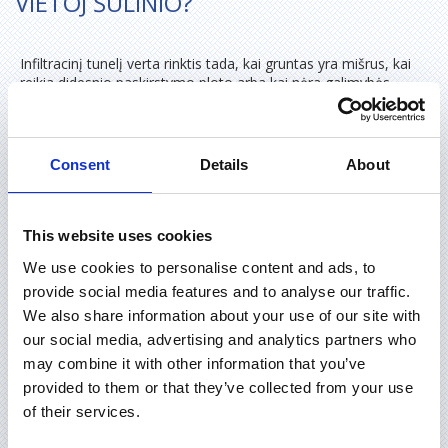
VIETOJ ŠULINIO?
Infiltracinį tunelį verta rinktis tada, kai gruntas yra mišrus, kai
reikia didesnio paskirstymo ploto arba kai nėra galimybės
saugiai įrengti gilaus šulinio. Jis taip pat gali būti tinkamas
sprendimas, jei sklype pakanka vietos horizontaliai sistemai.
Paprastai tuneliui reikia didesnio kasimo ploto, bet mažesnio
Consent
Details
About
gylio. Tai aktualu ten, kur giliau kasti rizikinga dėl gruntinio
vandens ar grunto sluoksnių.
This website uses cookies
Kiek kainuoja infiltracinio tunelio sistema?
We use cookies to personalise content and ads, to
provide social media features and to analyse our traffic.
Vieno infiltracinio tunelio kaina dažnai siekia apie 30–50 Eur,
We also share information about your use of our site with
tačiau visa sistema kainuoja gerokai daugiau, nes reikia kelių
tunelių, žvyro, geotekstilės, vamzdžių ir montavimo darbų.
our social media, advertising and analytics partners who
Standartiniam individualiam namui dažnai reikia kelių tunelių,
may combine it with other information that you’ve
todėl bendra sistemos kaina gali siekti maždaug 400–1 000
provided to them or that they’ve collected from your use
Eur.
of their services.
Lyginant su šuliniu, infiltracinis laukas dažnai kainuoja brangiau,