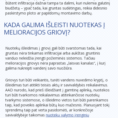
Būtent infiltracija dažnai tampa ta dalimi, kuri nulemia galutinį
biudžetą – ypač tada, kai gruntas sudėtingas, reikia didesnio
paskirstymo ploto ar papildomų montavimo darbų.
KADA GALIMA IŠLEISTI NUOTEKAS Į
MELIORACIJOS GRIOVĮ?
Nuotekų išleidimas į griovį gali būti svarstomas tada, kai
gruntas nėra tinkamas infiltracijai arba aukštas gruntinis
vanduo neleidžia įrengti požeminės sistemos. Tačiau
melioracijos griovys nėra paprastas „laisvas kanalas“, į kurį
galima nukreipti vandenį savo nuožiūra.
Griovys turi būti veikiantis, turėti vandens nuvedimo kryptį, o
išleidimas turi atitikti teisės aktų ir savivaldybės reikalavimus.
AAD nurodo, kad prieš išleidžiant į gamtinę aplinką, nuotekos
turi būti tvarkomos reikalavimus atitinkančiose nuotekų
tvarkymo sistemose, o išleidimo vietos turi būti parenkamos
taip, kad poveikis aplinkai būtų kuo mažesnis. Planuojant tokį
sprendimą taip pat verta pasidomėti, ar konkrečioje
savivaldybėje taikomas
nuotekų valymo įrenginių