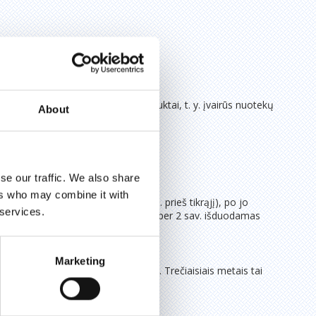
us planus ir nori, kad siūlomi produktai, t. y. įvairūs nuotekų
About
se our traffic. We also share
ers who may combine it with
priešsertifikavimo auditas (3 mėn. prieš tikrąjį), po jo
 services.
eikia pašalinti. Po sėkmingo audito per 2 sav. išduodamas
Marketing
ekamas pirmasis priežiūros auditas. Trečiaisiais metais tai