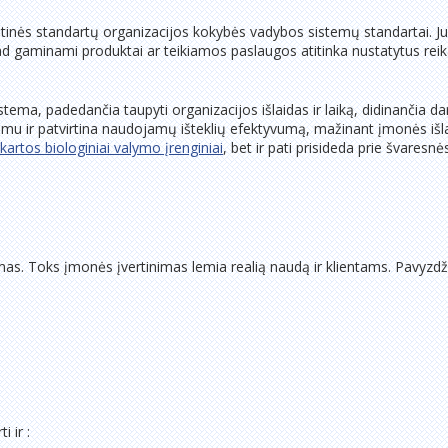
autinės standartų organizacijos kokybės vadybos sistemų standartai. Juo
, kad gaminami produktai ar teikiamos paslaugos atitinka nustatytus rei
tema, padedančia taupyti organizacijos išlaidas ir laiką, didinančia d
u ir patvirtina naudojamų išteklių efektyvumą, mažinant įmonės išlaida
kartos biologiniai valymo įrenginiai
, bet ir pati prisideda prie švaresn
mas. Toks įmonės įvertinimas lemia realią naudą ir klientams. Pavyzdži
 ir :