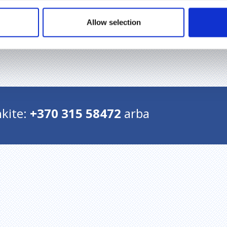
lymo įrenginiai, greitas aptarnavimas ir patikimumas – tai, ką gali g
ūpimus klausimus ir patarsime, kokius įrenginius geriausia rinktis 
Allow selection
kite:
+370 315 58472
arba