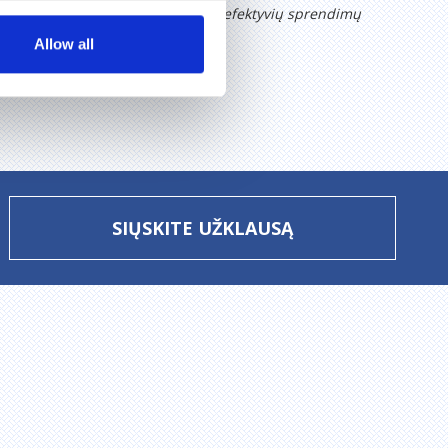
arantuoti UAB
„Feliksnavis“
. Ieškote efektyvių sprendimų
jums.
Allow all
SIŲSKITE UŽKLAUSĄ