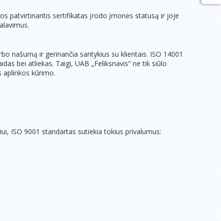
s patvirtinantis sertifikatas įrodo įmonės statusą ir joje
kalavimus.
arbo našumą ir gerinančia santykius su klientais. ISO 14001
s bei atliekas. Taigi, UAB „Feliksnavis“ ne tik siūlo
ės aplinkos kūrimo.
ui, ISO 9001 standartas sutiekia tokius privalumus: