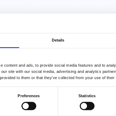
lavimais.
odymas, kad įmonė nesiekia trumpalaikio pelno, o orientuojasi į ilgalaiki
Details
kesčius.
SAS?
e content and ads, to provide social media features and to analy
 our site with our social media, advertising and analytics partn
 dieną. Jis paprastai užtrunka apie trejus metus. Visų pirma atliekamas 
 provided to them or that they’ve collected from your use of their
tliekamas dviem etapais, kurių metu nustatomi neatitikimai, kuriuos r
Preferences
Statistics
urio, praėjus ne daugiau kaip 12 mėn. nuo pirminio sertifikavimo, atli
i.