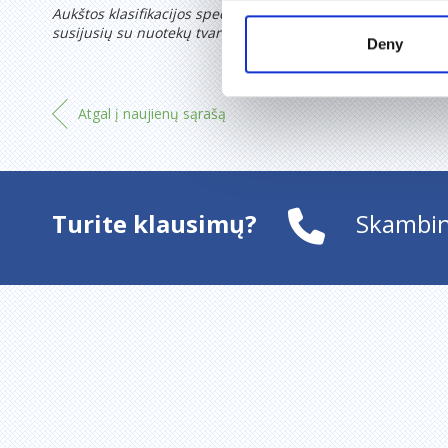
Aukštos klasifikacijos specialistai, šiuolaikiški nuotekų va
susijusių su nuotekų tvarkymų? Kreipkitės – atsakysime į r
Deny
Atgal į naujienų sąrašą
Turite klausimų?
Skambin