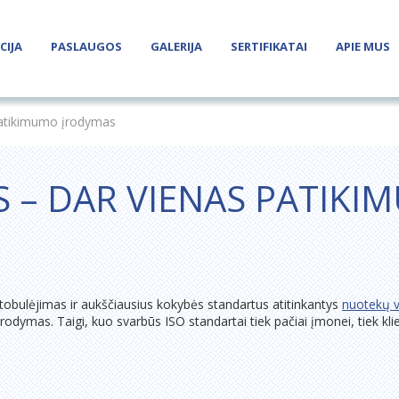
CIJA
PASLAUGOS
GALERIJA
SERTIFIKATAI
APIE MUS
 patikimumo įrodymas
S – DAR VIENAS PATIK
 tobulėjimas ir aukščiausius kokybės standartus atitinkantys
nuotekų v
įrodymas. Taigi, kuo svarbūs ISO standartai tiek pačiai įmonei, tiek kl