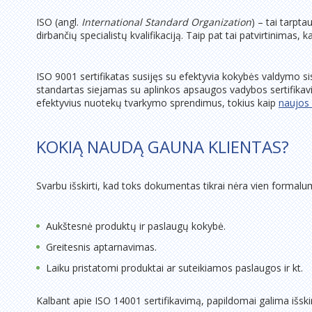
ISO (angl.
International Standard
Organization
) – tai tarpt
dirbančių specialistų kvalifikaciją. Taip pat tai patvirtinimas
ISO 9001 sertifikatas susijęs su efektyvia kokybės valdymo sis
standartas siejamas su aplinkos apsaugos vadybos sertifikavim
efektyvius nuotekų tvarkymo sprendimus, tokius kaip
naujos 
KOKIĄ NAUDĄ GAUNA KLIENTAS?
Svarbu išskirti, kad toks dokumentas tikrai nėra vien formalu
Aukštesnė produktų ir paslaugų kokybė.
Greitesnis aptarnavimas.
Laiku pristatomi produktai ar suteikiamos paslaugos ir kt.
Kalbant apie ISO 14001 sertifikavimą, papildomai galima išskirti