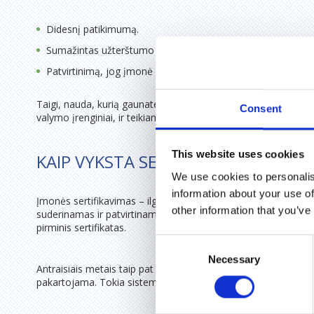
Didesnį patikimumą.
Sumažintas užterštumo galimybes ir mažinamas atliekas.
Patvirtinimą, jog įmonė vadovaujasi aplinkosauginiais reika
Taigi, nauda, kurią gaunate jūs, akivaizdi. Be to, tai puikus įr
Consent
valymo įrenginiai, ir teikiamos paslaugos atitiktų visus jūsų lū
This website uses cookies
KAIP VYKSTA SERTIFIKAVIMO PROCE
We use cookies to personalis
information about your use of
Įmonės sertifikavimas – ilgas procesas, kuris neatliekamas per
other information that you’ve
suderinamas ir patvirtinamas įmonės patikrinimo planas. Jis a
pirminis sertifikatas.
Consent
Necessary
Selection
Antraisiais metais taip pat sudaromas patikrinimo planas, po k
pakartojama. Tokia sistema skatina įmones nuosekliai tobulėt