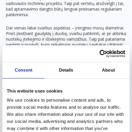
vadovautis techniniu projektu. Taip pat vertėtų atsižvelgti į tai,
kad aptarnavimo dangtis būtų lengvai prieinamas reguliariam
patikrinimui.
Dar vienas labai svarbus aspektas – įrenginio movų diametrai.
Prieš įleidžiant gaudyklę į duobę, svarbu patikrinti, ar jie atitinka
nuotekų įtekėjimo ir ištekėjimo vamzdžius. Taip pat patariama
įvertinti ir nuolydį, kuris reikalingas nuotekų savitakai užtikrinti.
Siekiant išvengti nesklandumų, verta pasikliauti profesionalais.
UAB „Feliksnavis“ specialistai gali pasirūpinti tiksliu, patikimu
techniniu riebalų gaudyklės projektu, taip pat ir kitais
nuotekų
valymo įrenginiais
.
Consent
Details
About
SVARBIAUSI PRIEŽIŪROS ASPEKTAI
This website uses cookies
Tam, kad įrenginys veiktų sklandžiai, būtina pasirūpinti
We use cookies to personalise content and ads, to
reguliaria jo priežiūra. Daviklio signalas perspėja, kad laikas
provide social media features and to analyse our traffic.
pašalinti susikaupusius riebalus. Tai darant, visų pirma,
išjungiama signalizacija (tiek iš elektros tinklo, tiek iš įrenginio).
We also share information about your use of our site with
Elektrodai nusausinami, o daviklis nuplaunamas. Tuomet
our social media, advertising and analytics partners who
asenizacine mašina išsiurbiamos susikaupusios nuotekos. Po
may combine it with other information that you’ve
to įrenginys papildomai plaunamas stipria vandens srove – taip