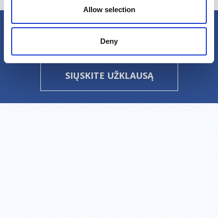
Allow selection
Turite klausimų?
Deny
Skambinkite:
+370 315 58472
arba
SIŲSKITE UŽKLAUSĄ