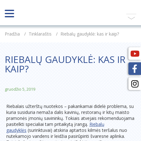
Pradžia
/
Tinklaraštis
/
Riebalų gaudyklė: kas ir kaip?
RIEBALŲ GAUDYKLĖ: KAS IR
KAIP?
gruodžio 5, 2019
Riebalais užterštų nuotekos – pakankamai didelė problema, su
kuria susiduria nemaža dalis kavinių, restoranų ir kitų maisto
pramonės įmonių savininkų. Tokiais atvejais rekomenduojama
pasitelkti specialiai tam pritaikytą įrangą.
Riebalų
gaudyklės
(surinktuvai) atskiria aptartos kilmės teršalus nuo
nutekamojo vandens ir leidžia pasirūpinti švaresne aplinka.