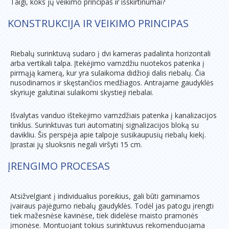
Taigi, koks jų veikimo principas ir išskirtinumai?
KONSTRUKCIJA IR VEIKIMO PRINCIPAS
Riebalų surinktuvą sudaro į dvi kameras padalinta horizontali
arba vertikali talpa. Įtekėjimo vamzdžiu nuotekos patenka į
pirmąją kamerą, kur yra sulaikoma didžioji dalis riebalų. Čia
nusodinamos ir skęstančios medžiagos. Antrajame gaudyklės
skyriuje galutinai sulaikomi skystieji riebalai.
Išvalytas vanduo ištekėjimo vamzdžiais patenka į kanalizacijos
tinklus. Surinktuvas turi automatinį signalizacijos bloką su
davikliu. Šis perspėja apie talpoje susikaupusių riebalų kiekį.
Įprastai jų sluoksnis negali viršyti 15 cm.
ĮRENGIMO PROCESAS
Atsižvelgiant į individualius poreikius, gali būti gaminamos
įvairaus pajėgumo riebalų gaudyklės. Todėl jas patogu įrengti
tiek mažesnėse kavinėse, tiek didelėse maisto pramonės
įmonėse. Montuojant tokius surinktuvus rekomenduojama