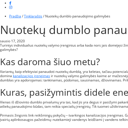
Pradžia
/
Tinklaraštis
/
Nuotekų dumblo panaudojimo galimybės
Nuotekų dumblo panau
sausio 17, 2020
Turintys individualius nuotekų valymo įrenginius arba kada nors jais domėjęsi ž
galimybės?
Kas daroma šiuo metu?
Variantų, kaip efektyviai panaudoti nuotekų dumblą, yra keletas, tačiau potencia
domina
kanalizacijos įrengimas
ir nuotekų valymo galimybės kaime ar mažesnėje gy
dumblas yra apdorojamas: tankinamas, pūdomas, sausinamas, džiovinamas. Prik
Kuras, pasižymintis didele ene
Vienas iš džiovinto dumblo privalumų yra tas, kad jis yra degus ir pasižymi pakank
atliekų panaudojimo būdas, tam reikia specialių įrenginių. Tik tuomet užtikrina
Pirmasis žingsnis link reikšmingų pokyčių – tvarkingos kanalizacijos įrengimas.
įvairių aplinkosaugos pažeidimų: nutekamieji vandenys leidžiami į vandens telki