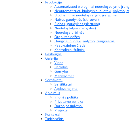
Produkcija
Automatizuoti biologiniai nuotekų valymo įreng
Neautomatizuoti biologiniai nuotekų valymo įr
Biocheminiai nuotekų valymo įrenginiai
Naftos gaudyklės (skirtuvai)
Riebalų gaudyklės (skirtuvai)
Nuotekų talpos (talpyklos)
Nuotekų siurblinės
Orapūtės dėžės
Dangčiai nuotekų valymo įrenginiams
Paaukštinimo žiedai
Kontroliniai šuliniai
Paslaugos
Galerija
Video
Parodos
Gamyba
Montavimas
Sertifikatai
Sertifikatai
Apdovanojimai
Apie mus
Įmonės politika
Privatumo politika
Darbo pasiūlymai
Projektai
Kontaktai
Tinklaraštis