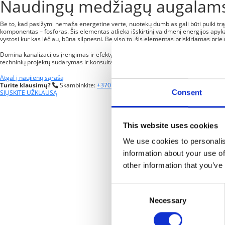
Naudingų medžiagų augalams 
Be to, kad pasižymi nemaža energetine verte, nuotekų dumblas gali būti puiki trą
komponentas – fosforas. Šis elementas atlieka išskirtinį vaidmenį energijos apykai
vystosi kur kas lėčiau, būna silpnesni. Be viso to, šis elementas priskiriamas prie
Domina kanalizacijos įrengimas ir efektyvūs nuotekų tvarkymo, valymo būdai? UAB „
techninių projektų sudarymas ir konsultacijos. Turite klausimų? Kreipkitės – kartu 
Atgal į naujienų sąrašą
Turite klausimų?
Skambinkite:
+370 315 58472
arba
Consent
SIŲSKITE UŽKLAUSĄ
This website uses cookies
We use cookies to personalis
information about your use of
other information that you’ve
Consent
Necessary
Selection