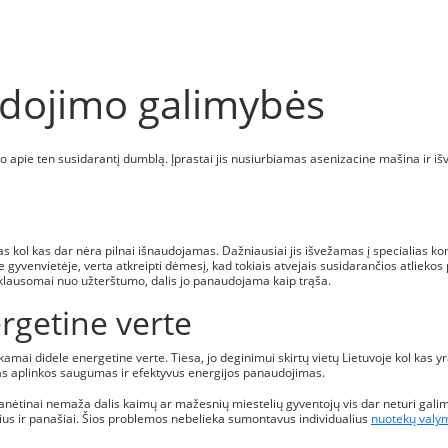
dojimo galimybės
ino apie ten susidarantį dumblą. Įprastai jis nusiurbiamas asenizacine mašina ir
las kol kas dar nėra pilnai išnaudojamas. Dažniausiai jis išvežamas į specialias 
venvietėje, verta atkreipti dėmesį, kad tokiais atvejais susidarančios atliekos 
lausomai nuo užterštumo, dalis jo panaudojama kaip trąša.
rgetine verte
amai didele energetine verte. Tiesa, jo deginimui skirtų vietų Lietuvoje kol kas yr
mas aplinkos saugumas ir efektyvus energijos panaudojimas.
 Ganėtinai nemaža dalis kaimų ar mažesnių miestelių gyventojų vis dar neturi ga
nius ir panašiai. Šios problemos nebelieka sumontavus individualius
nuotekų valym