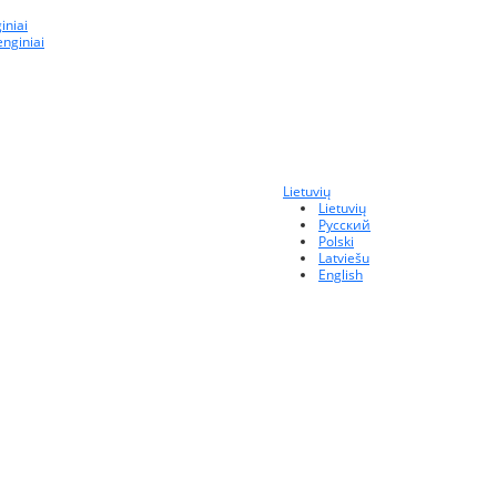
iniai
enginiai
Lietuvių
Lietuvių
Русский
Polski
Latviešu
English