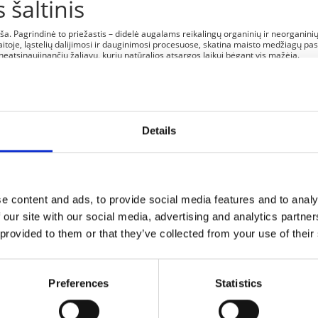
šaltinis
ša. Pagrindinė to priežastis – didelė augalams reikalingų organinių ir neorganin
toje, ląstelių dalijimosi ir dauginimosi procesuose, skatina maisto medžiagų pasis
 neatsinaujinančių žaliavų, kurių natūralios atsargos laikui bėgant vis mažėja.
Feliksnavis“ specialistai gali jums padėti. Mes ne tik gaminame sertifikuotus įren
galime rasti individualiai jums labiausiai tinkantį sprendimą.
Details
e content and ads, to provide social media features and to analy
 our site with our social media, advertising and analytics partn
 provided to them or that they’ve collected from your use of their
Preferences
Statistics