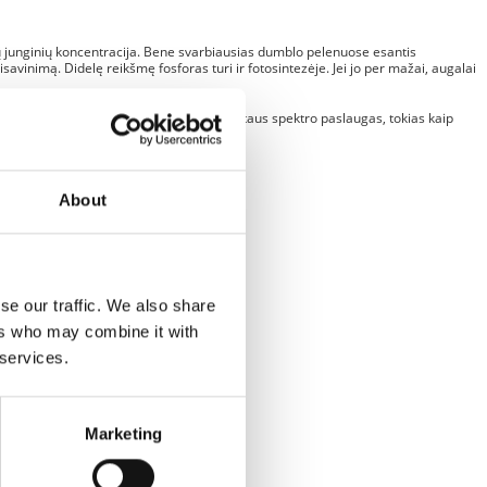
ių junginių koncentracija. Bene svarbiausias dumblo pelenuose esantis
avinimą. Didelę reikšmę fosforas turi ir fotosintezėje. Jei jo per mažai, augalai
ginius ir jų priedus, bet ir teikiame plataus spektro paslaugas, tokias kaip
About
se our traffic. We also share
ers who may combine it with
 services.
Marketing