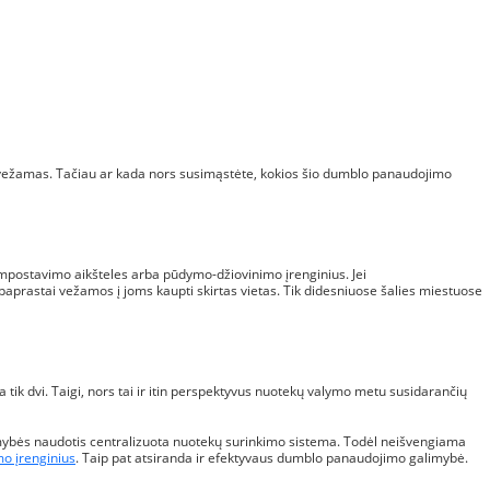
 išvežamas. Tačiau ar kada nors susimąstėte, kokios šio dumblo panaudojimo
kompostavimo aikšteles arba pūdymo-džiovinimo įrenginius. Jei
paprastai vežamos į joms kaupti skirtas vietas. Tik didesniuose šalies miestuose
a tik dvi. Taigi, nors tai ir itin perspektyvus nuotekų valymo metu susidarančių
limybės naudotis centralizuota nuotekų surinkimo sistema. Todėl neišvengiama
o įrenginius
. Taip pat atsiranda ir efektyvaus dumblo panaudojimo galimybė.