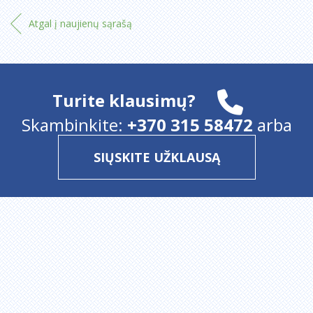
Atgal į naujienų sąrašą
Turite klausimų?
Skambinkite:
+370 315 58472
arba
SIŲSKITE UŽKLAUSĄ