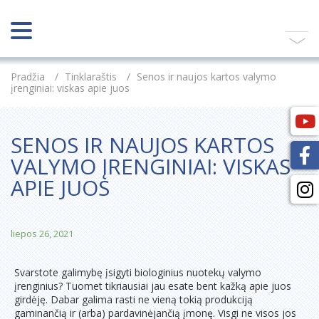
Pradžia
/
Tinklaraštis
/
Senos ir naujos kartos valymo
įrenginiai: viskas apie juos
SENOS IR NAUJOS KARTOS
VALYMO ĮRENGINIAI: VISKAS
APIE JUOS
liepos 26, 2021
Svarstote galimybę įsigyti biologinius nuotekų valymo
įrenginius? Tuomet tikriausiai jau esate bent kažką apie juos
girdėję. Dabar galima rasti ne vieną tokią produkciją
gaminančią ir (arba) pardavinėjančią įmonę. Visgi ne visos jos