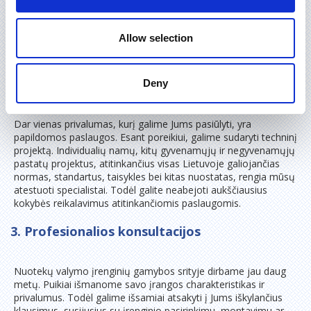
atitinkančius įrenginius. Gamindami savo produkciją
naudojame spaudimui ir korozijai atsparias medžiagas, kurios
garantuoja konstrukcijos ilgaamžiškumą. Taigi, tinkamai
Allow selection
sumontavus, tokią įrangą galima sėkmingai eksploatuoti daug
metų.
2. Papildomos paslaugos
Deny
Dar vienas privalumas, kurį galime Jums pasiūlyti, yra
papildomos paslaugos. Esant poreikiui, galime sudaryti techninį
projektą. Individualių namų, kitų gyvenamųjų ir negyvenamųjų
pastatų projektus, atitinkančius visas Lietuvoje galiojančias
normas, standartus, taisykles bei kitas nuostatas, rengia mūsų
atestuoti specialistai. Todėl galite neabejoti aukščiausius
kokybės reikalavimus atitinkančiomis paslaugomis.
3. Profesionalios konsultacijos
Nuotekų valymo įrenginių gamybos srityje dirbame jau daug
metų. Puikiai išmanome savo įrangos charakteristikas ir
privalumus. Todėl galime išsamiai atsakyti į Jums iškylančius
klausimus, susijusius su įrenginio pasirinkimu, montavimu ar