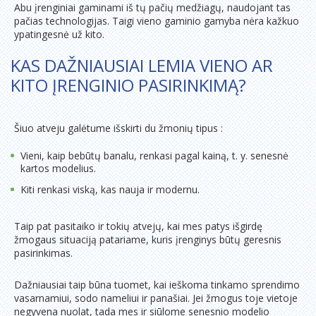
Abu įrenginiai gaminami iš tų pačių medžiagų, naudojant tas
pačias technologijas. Taigi vieno gaminio gamyba nėra kažkuo
ypatingesnė už kito.
KAS DAŽNIAUSIAI LEMIA VIENO AR
KITO ĮRENGINIO PASIRINKIMĄ?
Šiuo atveju galėtume išskirti du žmonių tipus :
Vieni, kaip bebūtų banalu, renkasi pagal kainą, t. y. senesnė
kartos modelius.
Kiti renkasi viską, kas nauja ir modernu.
Taip pat pasitaiko ir tokių atvejų, kai mes patys išgirdę
žmogaus situaciją patariame, kuris įrenginys būtų geresnis
pasirinkimas.
Dažniausiai taip būna tuomet, kai ieškoma tinkamo sprendimo
vasarnamiui, sodo nameliui ir panašiai. Jei žmogus toje vietoje
negyvena nuolat, tada mes ir siūlome senesnio modelio