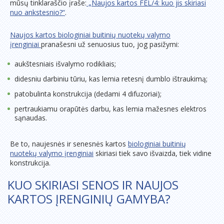
mūsų tinklaraščio įraše:
„Naujos kartos FEL/4: kuo jis skiriasi
nuo ankstesnio?“
.
Naujos kartos biologiniai buitinių nuotekų valymo
įrenginiai
pranašesni už senuosius tuo, jog pasižymi:
aukštesniais išvalymo rodikliais;
didesniu darbiniu tūriu, kas lemia retesnį dumblo ištraukimą;
patobulinta konstrukcija (dedami 4 difuzoriai);
pertraukiamu orapūtės darbu, kas lemia mažesnes elektros
sąnaudas.
Be to, naujesnės ir senesnės kartos
biologiniai buitinių
nuotekų valymo įrenginiai
skiriasi tiek savo išvaizda, tiek vidine
konstrukcija.
KUO SKIRIASI SENOS IR NAUJOS
KARTOS ĮRENGINIŲ GAMYBA?