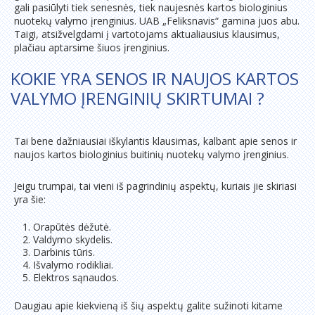
gali pasiūlyti tiek senesnės, tiek naujesnės kartos biologinius
nuotekų valymo įrenginius. UAB „Feliksnavis“ gamina juos abu.
Taigi, atsižvelgdami į vartotojams aktualiausius klausimus,
plačiau aptarsime šiuos įrenginius.
KOKIE YRA SENOS IR NAUJOS KARTOS
VALYMO ĮRENGINIŲ SKIRTUMAI ?
Tai bene dažniausiai iškylantis klausimas, kalbant apie senos ir
naujos kartos biologinius buitinių nuotekų valymo įrenginius.
Jeigu trumpai, tai vieni iš pagrindinių aspektų, kuriais jie skiriasi
yra šie:
Orapūtės dėžutė.
Valdymo skydelis.
Darbinis tūris.
Išvalymo rodikliai.
Elektros sąnaudos.
Daugiau apie kiekvieną iš šių aspektų galite sužinoti kitame