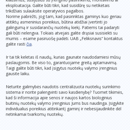
eksploatacija. Galite būti tikri, kad susidūrę su netikėtais
trikdžiais sulauksite operatyvios pagalbos.
Norime pabrėžti, jog tam, kad pasirinktas gaminys kuo geriau
atitiktų asmeninius poreikius, būtina atidžiai įvertinti jo
galingumą ir susidarančių nuotekų kiekį. Patiems tai padaryti
gali būti nelengva. Tokiais atvejais galite drąsiai susisiekti su
mumis – esame pasiruošę padėti. UAB „Feliksnavis“ kontaktus
galite rasti
čia
.
Ir tai tik keletas iš naudų, kurias gaunate naudodamiesi mūsų
paslaugomis. Be viso to, garantuojame greitą aptarnavimą.
Taigi galite būti tikri, kad įsigytus nuotekų valymo įrenginius
gausite laiku.
Neturite galimybės naudotis centralizuota nuotekų surinkimo
sistema ir norite palengvinti savo kasdienybę? Tuomet tikimės,
kad ši informacija apie senos ir naujos kartos biologinius
buitinių nuotekų valymo įrenginius Jums bus naudinga. Įsigykite
individualius poreikius atitinkantį gaminį ir nebesijaudinkite dėl
netinkamai tvarkomų nuotekų.