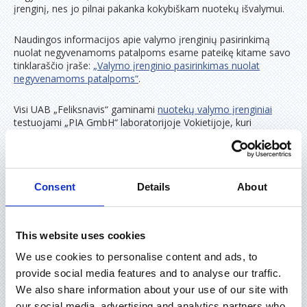
įrenginį, nes jo pilnai pakanka kokybiškam nuotekų išvalymui.
Naudingos informacijos apie valymo įrenginių pasirinkimą
nuolat negyvenamoms patalpoms esame pateikę kitame savo
tinklaraščio įraše:
„Valymo įrenginio pasirinkimas nuolat
negyvenamoms patalpoms“
.
Visi UAB „Feliksnavis“ gaminami
nuotekų valymo įrenginiai
testuojami „PIA GmbH“ laboratorijoje Vokietijoje, kuri
neprilygsta nei vienai esančiai Lietuvoje. Ten dirba patyrusi
inžinierių, mokslininkų, amatininkų ir administracijos
darbuotojų komanda, užtikrinanti aukštą kompetenciją ir
paslaugų kokybę.
Consent
Details
About
KAIP IR KIEK LAIKO VYKSTA ĮRENGINIŲ
SERTIFIKAVIMAS?
This website uses cookies
We use cookies to personalise content and ads, to
Įrenginys tikrinamas laboratorijoje tokiomis pačiomis
provide social media features and to analyse our traffic.
sąlygomis, kaip kad ir būtų naudojamas realiame gyvenime.
We also share information about your use of our site with
Vertinami tokie aspektai kaip: nuotekų perteklius,
nepakankamas jų kiekis, atostogų režimas, elektros dingimas
our social media, advertising and analytics partners who