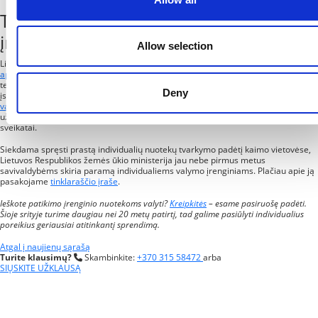
Teisiniai reikalavimai ir valymo
įrenginių kompensavimas
Allow selection
Lietuvoje nuotekų valymą reglamentuoja įvairūs teisės aktai, tokie kaip
Aplinkos
apsaugos įstatymas
,
Vandens įstatymas
bei
Nuotekų tvarkymo reglamentas
. Šie
teisės aktai nustato griežtus reikalavimus nuotekų tvarkymo įrenginiams,
Deny
įskaitant jų
projektavimą
, montavimą, eksploatavimą ir priežiūrą.
Nuotekų
valymo įrenginiai
privalo atitikti nustatytus aplinkosauginius standartus,
užtikrinančius, kad išvalytos vandens nuotekos nepakenktų aplinkai ir žmonių
sveikatai.
Siekdama spręsti prastą individualių nuotekų tvarkymo padėtį kaimo vietovėse,
Lietuvos Respublikos žemės ūkio ministerija jau nebe pirmus metus
savivaldybėms skiria paramą individualiems valymo įrenginiams. Plačiau apie ją
pasakojame
tinklaraščio įraše
.
Ieškote patikimo įrenginio nuotekoms valyti?
Kreipkitės
– esame pasiruošę padėti.
Šioje srityje turime daugiau nei 20 metų patirtį, tad galime pasiūlyti individualius
poreikius geriausiai atitinkantį sprendimą.
Atgal į naujienų sąrašą
Turite klausimų?
Skambinkite:
+370 315 58472
arba
SIŲSKITE UŽKLAUSĄ