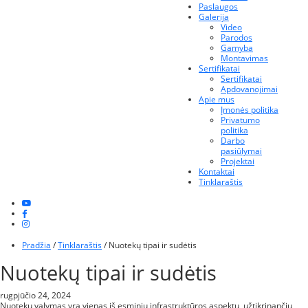
Paslaugos
Galerija
Video
Parodos
Gamyba
Montavimas
Sertifikatai
Sertifikatai
Apdovanojimai
Apie mus
Įmonės politika
Privatumo
politika
Darbo
pasiūlymai
Projektai
Kontaktai
Tinklaraštis
Pradžia
/
Tinklaraštis
/
Nuotekų tipai ir sudėtis
Nuotekų tipai ir sudėtis
rugpjūčio 24, 2024
Nuotekų valymas yra vienas iš esminių infrastruktūros aspektų, užtikrinančių