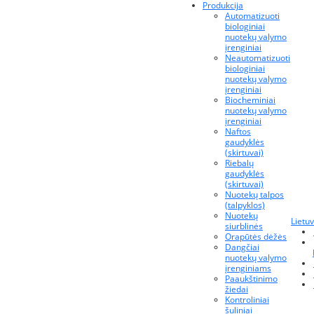
Produkcija
Automatizuoti
biologiniai
nuotekų valymo
įrenginiai
Neautomatizuoti
biologiniai
nuotekų valymo
įrenginiai
Biocheminiai
nuotekų valymo
įrenginiai
Naftos
gaudyklės
(skirtuvai)
Riebalų
gaudyklės
(skirtuvai)
Nuotekų talpos
(talpyklos)
Nuotekų
Lietuv
siurblinės
Orapūtės dėžės
Dangčiai
nuotekų valymo
įrenginiams
Paaukštinimo
žiedai
Kontroliniai
šuliniai