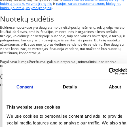
buitinių nuotekų valymo įrenginių
ir
naujos kartos neautomatizuotų biologinių
buitinių nuotekų valymo įrenginių
.
Nuotekų sudėtis
Buitinėse nuotekose yra daug stambių neištirpusių nešmenų, tokių kaip: maisto
likučiai, daržovės, smėlis, fekalijos, mineralinės ir organinės kilmės teršalai
tirpioje, koloidinėje ar netirpioje būsenoje, taip pat įvairios bakterijos, o tarp jų ir
patogeninės, kurios yra itin pavojingos iš sanitarinės pusės. Buitinių nuotekų
užterštumas priklauso nuo jų praskiedimo vandentiekio vandeniu. Kuo daugiau
vienas kanalizacijos vartotojas išnaudoja vandens, tuo mažesnė bus nuotekų
užterštumų koncentracija.
Pagal savo kilmę užterštumai gali būti organiniai, mineraliniai ir bakteriniai-
biologiniai. Plačiau apie juos pasakojame toliau tekste.
Organiniai teršalai
Organinės kilmės teršalai skirstomi į:
Consent
Details
About
augalinės kilmės teršalus – tai augalų, daržovių, žolių likučiai, popierius,
augaliniai aliejai ir kt. Pagrindinis cheminis elementas, įeinantis į šių
teršalų sudėtį, yra anglis (C);
gyvulinės kilmės teršalus – tai fiziologinės žmonių ir gyvulių išskyros,
This website uses cookies
gyvulių audinių likučiai, organiniai rūgščių tirpalai, riebalinės atliekos ir kt.
Pagrindinis cheminis elementas, įeinantis į šių teršalų sudėtį, yra azotas
We use cookies to personalise content and ads, to provide
(N).
social media features and to analyse our traffic. We also sha