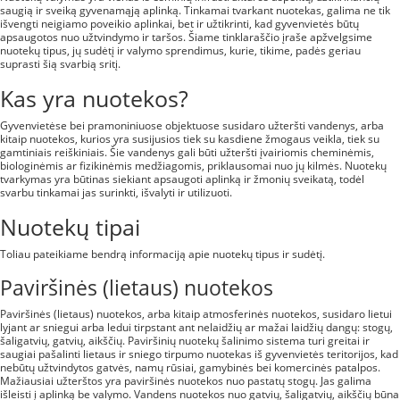
saugią ir sveiką gyvenamąją aplinką. Tinkamai tvarkant nuotekas, galima ne tik
išvengti neigiamo poveikio aplinkai, bet ir užtikrinti, kad gyvenvietės būtų
apsaugotos nuo užtvindymo ir taršos. Šiame tinklaraščio įraše apžvelgsime
nuotekų tipus, jų sudėtį ir valymo sprendimus, kurie, tikime, padės geriau
suprasti šią svarbią sritį.
Kas yra nuotekos?
Gyvenvietėse bei pramoniniuose objektuose susidaro užteršti vandenys, arba
kitaip nuotekos, kurios yra susijusios tiek su kasdiene žmogaus veikla, tiek su
gamtiniais reiškiniais. Šie vandenys gali būti užteršti įvairiomis cheminėmis,
biologinėmis ar fizikinėmis medžiagomis, priklausomai nuo jų kilmės. Nuotekų
tvarkymas yra būtinas siekiant apsaugoti aplinką ir žmonių sveikatą, todėl
svarbu tinkamai jas surinkti, išvalyti ir utilizuoti.
Nuotekų tipai
Toliau pateikiame bendrą informaciją apie nuotekų tipus ir sudėtį.
Paviršinės (lietaus) nuotekos
Paviršinės (lietaus) nuotekos, arba kitaip atmosferinės nuotekos, susidaro lietui
lyjant ar sniegui arba ledui tirpstant ant nelaidžių ar mažai laidžių dangų: stogų,
šaligatvių, gatvių, aikščių. Paviršinių nuotekų šalinimo sistema turi greitai ir
saugiai pašalinti lietaus ir sniego tirpumo nuotekas iš gyvenvietės teritorijos, kad
nebūtų užtvindytos gatvės, namų rūsiai, gamybinės bei komercinės patalpos.
Mažiausiai užterštos yra paviršinės nuotekos nuo pastatų stogų. Jas galima
išleisti į aplinką be valymo. Vandens nuotekos nuo gatvių, šaligatvių, aikščių būna