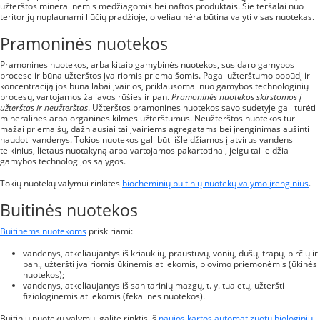
užterštos mineralinėmis medžiagomis bei naftos produktais. Šie teršalai nuo
teritorijų nuplaunami liūčių pradžioje, o vėliau nėra būtina valyti visas nuotekas.
Pramoninės nuotekos
Pramoninės nuotekos, arba kitaip gamybinės nuotekos, susidaro gamybos
procese ir būna užterštos įvairiomis priemaišomis. Pagal užterštumo pobūdį ir
koncentraciją jos būna labai įvairios, priklausomai nuo gamybos technologinių
procesų, vartojamos žaliavos rūšies ir pan.
Pramoninės nuotekos skirstomos į
užterštas ir neužterštas
. Užterštos pramoninės nuotekos savo sudėtyje gali turėti
mineralinės arba organinės kilmės užterštumus. Neužterštos nuotekos turi
mažai priemaišų, dažniausiai tai įvairiems agregatams bei įrenginimas aušinti
naudoti vandenys. Tokios nuotekos gali būti išleidžiamos į atvirus vandens
telkinius, lietaus nuotakyną arba vartojamos pakartotinai, jeigu tai leidžia
gamybos technologijos sąlygos.
Tokių nuotekų valymui rinkitės
biocheminių buitinių nuotekų valymo įrenginius
.
Buitinės nuotekos
Buitinėms nuotekoms
priskiriami:
vandenys, atkeliaujantys iš kriauklių, praustuvų, vonių, dušų, trapų, pirčių ir
pan., užteršti įvairiomis ūkinėmis atliekomis, plovimo priemonėmis (ūkinės
nuotekos);
vandenys, atkeliaujantys iš sanitarinių mazgų, t. y. tualetų, užteršti
fiziologinėmis atliekomis (fekalinės nuotekos).
Buitinių nuotekų valymui galite rinktis iš
naujos kartos automatizuotų biologinių